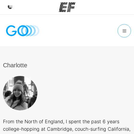
Homepage
Benvenuto alla EF
Programmi
Vedi la nostra offerta
Charlotte
Uffici
Trova l'ufficio più vicino
Chi siamo
La nostra organizzazione
Carriera
From the North of England, I spent the past 6 years
Lavora con noi
college-hopping at Cambridge, couch-surfing California,