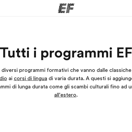
mmi
Uffici
Ch
Tutti i programmi E
a offerta
Trova l'ufficio più vicino
La nostra
 diversi programmi formativi che vanno dalle classich
dio
ai
corsi di lingua
di varia durata. A questi si aggiun
mmi di lunga durata come gli scambi culturali fino ad 
all'estero
.