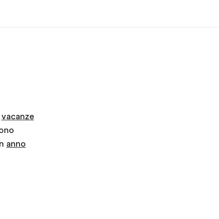
i siamo
Carriera
F
 organizzazione
Lavora con noi
e
vacanze
gono
un
anno