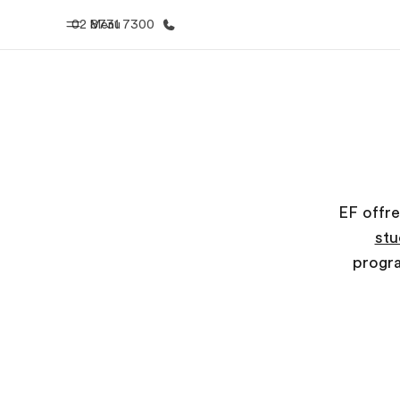
02 8731 7300
Menu
Homepage
Progra
Benvenuto alla EF
Vedi la nostr
EF offre
stu
progra