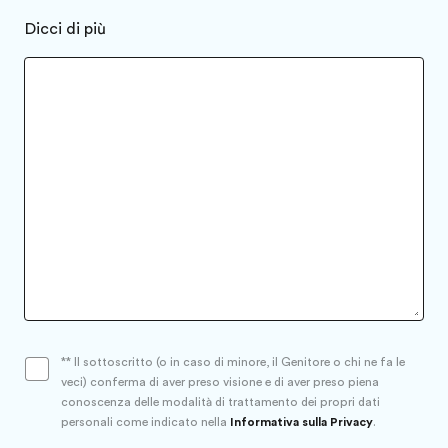
Dicci di più
* Il sottoscritto (o in caso di minore, il Genitore o chi ne fa le
veci) conferma di aver preso visione e di aver preso piena
conoscenza delle modalità di trattamento dei propri dati
personali come indicato nella
Informativa sulla Privacy
.