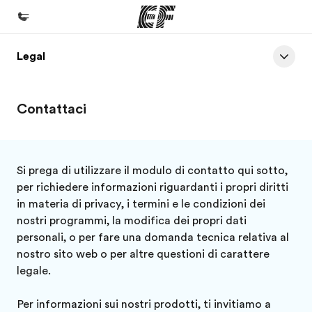
Legal
Homepage
Benvenuto alla EF
Contattaci
Programmi
Vedi la nostra offerta
Uffici
Si prega di utilizzare il modulo di contatto qui sotto,
per richiedere informazioni riguardanti i propri diritti
Trova l'ufficio più vicino
in materia di privacy, i termini e le condizioni dei
Chi siamo
nostri programmi, la modifica dei propri dati
personali, o per fare una domanda tecnica relativa al
La nostra organizzazione
nostro sito web o per altre questioni di carattere
Carriera
legale.
Lavora con noi
Per informazioni sui nostri prodotti, ti invitiamo a