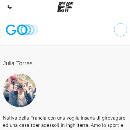
Homepage
Benvenuto alla EF
Programmi
Vedi la nostra offerta
Julia Torres
Uffici
Trova l'ufficio più vicino
Chi siamo
La nostra organizzazione
Carriera
Nativa della Francia con una voglia insana di girovagare
Lavora con noi
ed una casa (per adesso!) in Inghilterra. Amo lo sport e