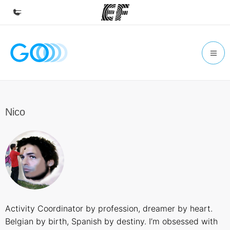
Homepage
Benvenuto alla EF
Programmi
Vedi la nostra offerta
Nico
Uffici
Trova l'ufficio più vicino
Chi siamo
La nostra organizzazione
Carriera
Activity Coordinator by profession, dreamer by heart.
Lavora con noi
Belgian by birth, Spanish by destiny. I’m obsessed with