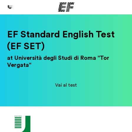
Homepage
EF Standard English Test
Benvenuto alla EF
(EF SET)
Programmi
at Università degli Studi di Roma "Tor
Vedi la nostra offerta
Vergata"
Uffici
Trova l'ufficio più vicino
Vai al test
Chi siamo
La nostra organizzazione
Carriera
Lavora con noi