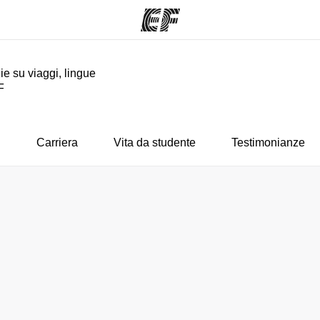
ie su viaggi, lingue
F
mmi
Uffici
Ch
a offerta
Trova l'ufficio più vicino
La nostra
i
Carriera
Vita da studente
Testimonianze