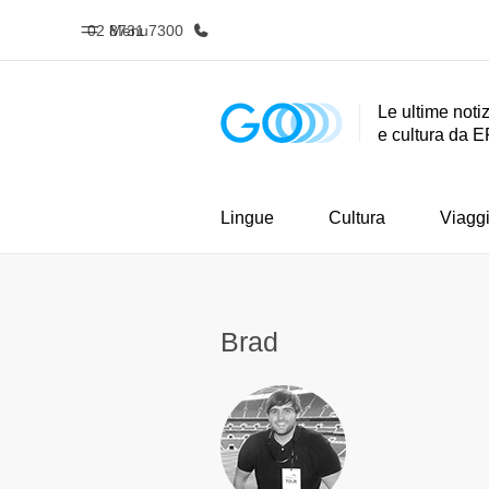
02 8731 7300
Menu
Le ultime notiz
e cultura da E
Homepage
Progra
Benvenuto alla EF
Vedi la nostr
Lingue
Cultura
Viagg
Brad