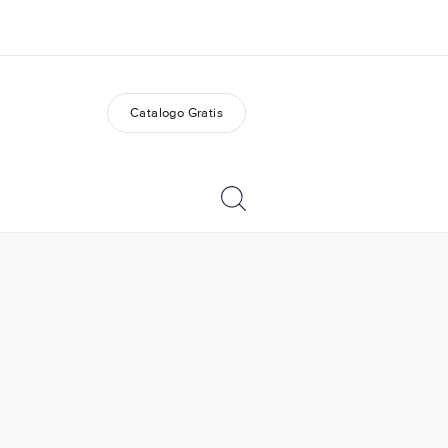
Catalogo Gratis
i siamo
Carriera
 organizzazione
Lavora con noi