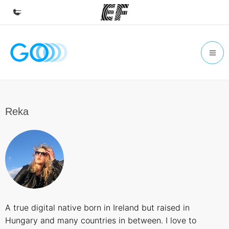
Homepage
Benvenuto alla EF
Programmi
Vedi la nostra offerta
Reka
Uffici
Trova l'ufficio più vicino
Chi siamo
La nostra organizzazione
Carriera
A true digital native born in Ireland but raised in
Lavora con noi
Hungary and many countries in between. I love to