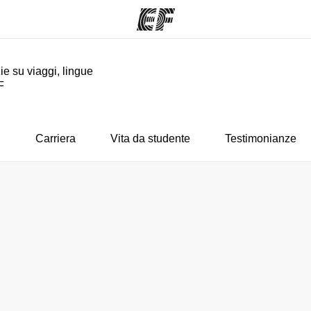
ie su viaggi, lingue
F
mmi
Uffici
Ch
a offerta
Trova l'ufficio più vicino
La nostra
i
Carriera
Vita da studente
Testimonianze