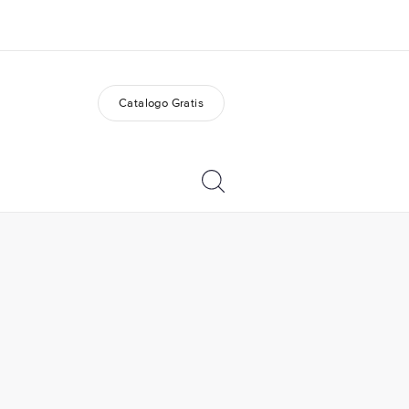
Catalogo Gratis
i siamo
Carriera
 organizzazione
Lavora con noi