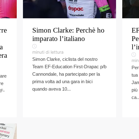
rre
Simon Clarke: Perchè ho
EF
imparato l’italiano
Pe
a
l’
minuti di lettura
era
Simon Clarke, ciclista del nostro
minu
Team EF-Education First-Drapac p/b
Per
Cannondale, ha partecipato per la
tua
fare
prima volta ad una gara in bici
Jam
re
quando aveva 10...
più
EF-
ca..