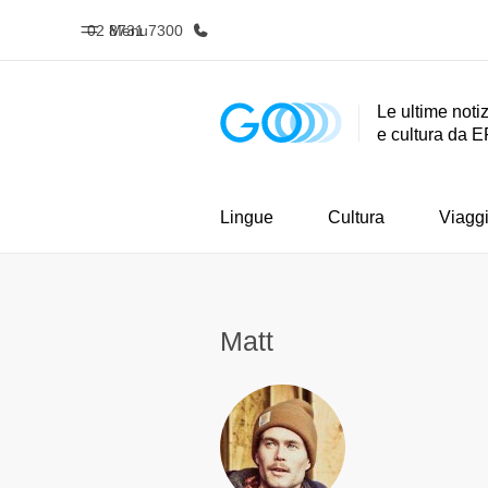
02 8731 7300
Menu
Le ultime notiz
e cultura da E
Homepage
Progra
Benvenuto alla EF
Vedi la nostr
Lingue
Cultura
Viagg
Matt