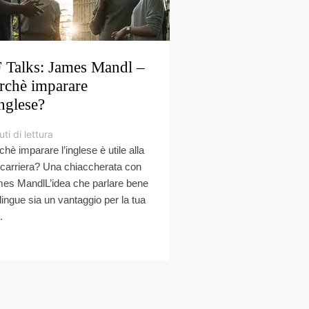
 Talks: James Mandl –
rchè imparare
inglese?
ti di lettura
chè imparare l’inglese è utile alla
 carriera? Una chiaccherata con
es MandlL’idea che parlare bene
 lingue sia un vantaggio per la tua
.