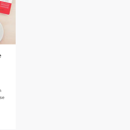
e
n
ese