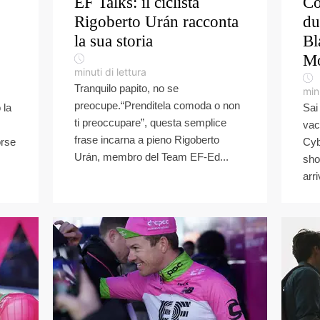
EF Talks: il ciclista
Co
Rigoberto Urán racconta
du
la sua storia
Bl
M
minuti di lettura
Tranquilo papito, no se
minu
preocupe.“Prenditela comoda o non
 la
Sai
ti preoccupare”, questa semplice
vac
frase incarna a pieno Rigoberto
orse
Cyb
Urán, membro del Team EF-Ed...
sho
arri