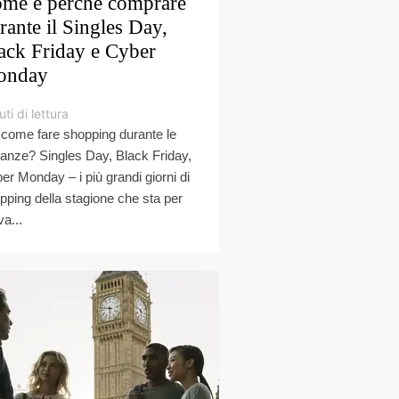
me e perché comprare
rante il Singles Day,
ack Friday e Cyber
onday
ti di lettura
 come fare shopping durante le
anze? Singles Day, Black Friday,
er Monday – i più grandi giorni di
pping della stagione che sta per
va...