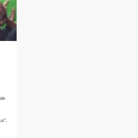
ale
us”,