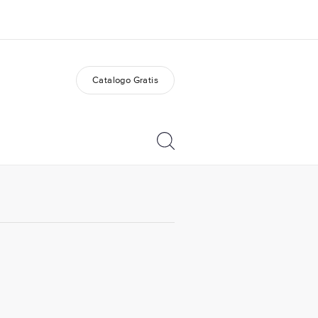
Catalogo Gratis
i siamo
Carriera
 organizzazione
Lavora con noi