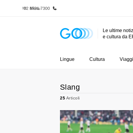
02 8731 7300
Menu
Le ultime notiz
e cultura da E
Homepage
Progra
Benvenuto alla EF
Vedi la nostr
Lingue
Cultura
Viagg
Slang
25
Articoli