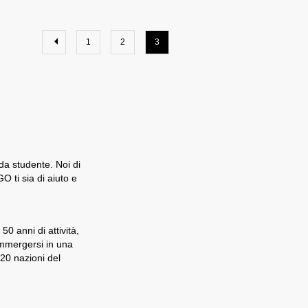
1
2
3
 da studente. Noi di
 ti sia di aiuto e
0 anni di attività,
immergersi in una
 20 nazioni del