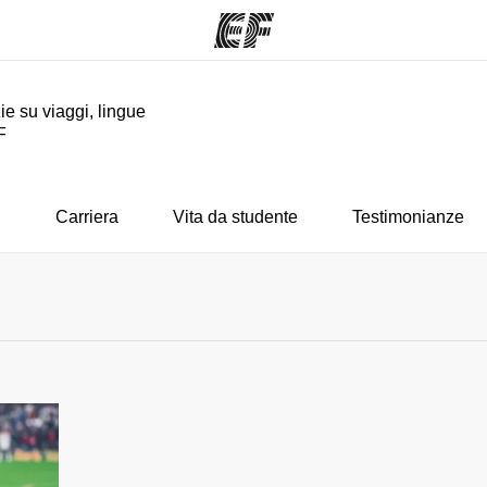
ie su viaggi, lingue
F
mmi
Uffici
Ch
a offerta
Trova l'ufficio più vicino
La nostra
i
Carriera
Vita da studente
Testimonianze