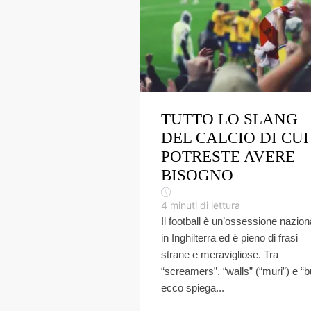
TUTTO LO SLANG
DEL CALCIO DI CUI
POTRESTE AVERE
BISOGNO
4
minuti di lettura
Il football è un’ossessione nazion
in Inghilterra ed è pieno di frasi
strane e meravigliose. Tra
“screamers”, “walls” (“muri”) e “b
ecco spiega...