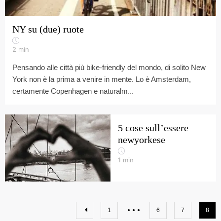
NY su (due) ruote
2
min
Pensando alle città più bike-friendly del mondo, di solito New
York non è la prima a venire in mente. Lo è Amsterdam,
certamente Copenhagen e naturalm...
5 cose sull’essere
newyorkese
1
min
1
6
7
8