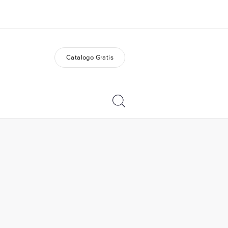
Catalogo Gratis
i siamo
Carriera
 organizzazione
Lavora con noi