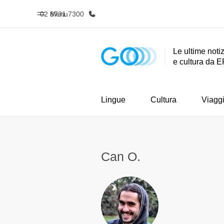
02 8731 7300
Menu
Le ultime notiz
e cultura da E
Homepage
Progra
Benvenuto alla EF
Vedi la nostr
Lingue
Cultura
Viagg
Can O.