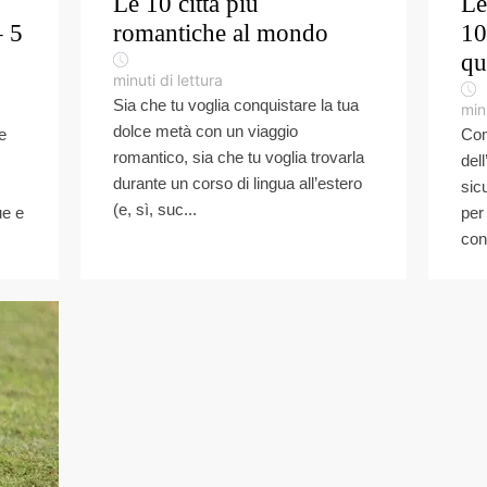
Le 10 città più
Le
– 5
romantiche al mondo
10
qu
minuti di lettura
Sia che tu voglia conquistare la tua
minu
dolce metà con un viaggio
e
Com
romantico, sia che tu voglia trovarla
del
durante un corso di lingua all’estero
sic
(e, sì, suc...
ue e
per
conf