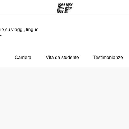
ie su viaggi, lingue
F
mmi
Uffici
Ch
a offerta
Trova l'ufficio più vicino
La nostra
i
Carriera
Vita da studente
Testimonianze