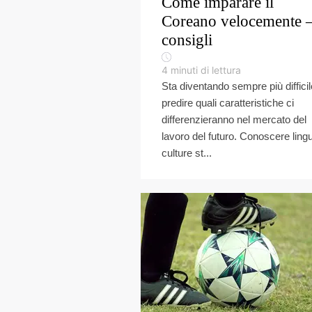
Come imparare il
Coreano velocemente 
consigli
4
minuti di lettura
Sta diventando sempre più difficil
predire quali caratteristiche ci
differenzieranno nel mercato del
lavoro del futuro. Conoscere ling
culture st...