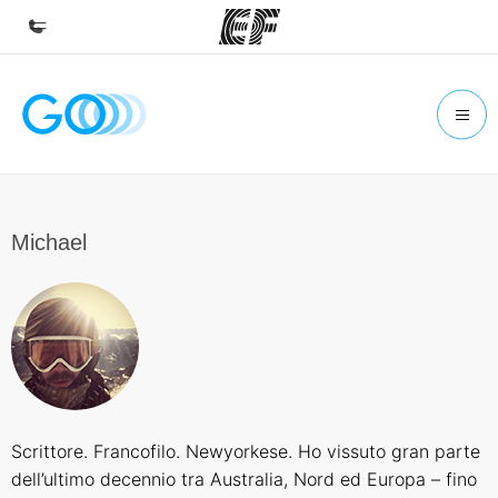
Homepage
Benvenuto alla EF
Programmi
Vedi la nostra offerta
Michael
Uffici
Trova l'ufficio più vicino
Chi siamo
La nostra organizzazione
Carriera
Scrittore. Francofilo. Newyorkese. Ho vissuto gran parte
Lavora con noi
dell’ultimo decennio tra Australia, Nord ed Europa – fino