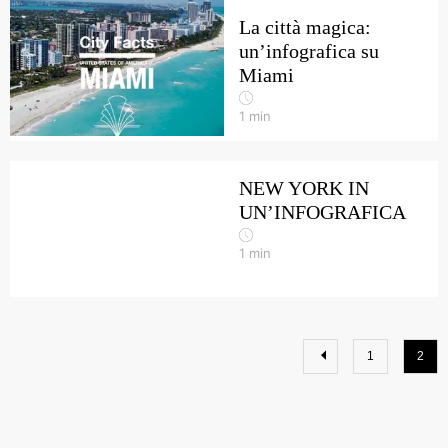
La città magica:
un’infografica su
Miami
1
min
NEW YORK IN
UN’INFOGRAFICA
1
min
1
2