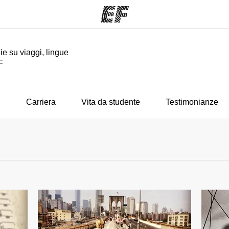
ie su viaggi, lingue
F
mmi
Uffici
Ch
a offerta
Trova l'ufficio più vicino
La nostra
i
Carriera
Vita da studente
Testimonianze