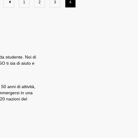
1
2
3
4
 da studente. Noi di
 ti sia di aiuto e
0 anni di attività,
immergersi in una
 20 nazioni del