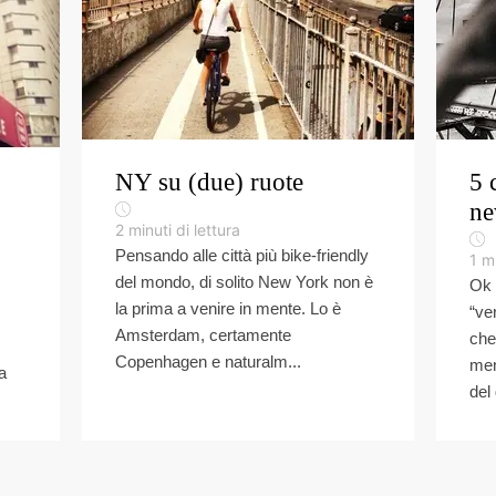
NY su (due) ruote
5 
ne
2
minuti di lettura
Pensando alle città più bike-friendly
1
mi
del mondo, di solito New York non è
Ok 
la prima a venire in mente. Lo è
“ve
Amsterdam, certamente
che
Copenhagen e naturalm...
men
a
del