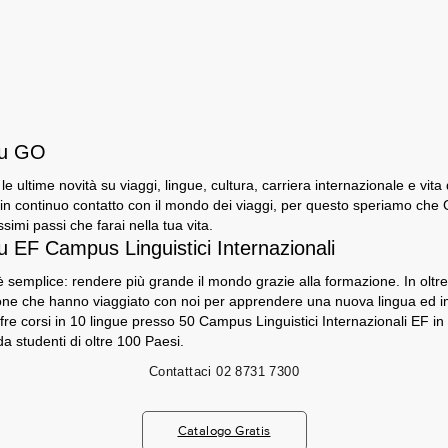
su GO
e le ultime novità su viaggi, lingue, cultura, carriera internazionale e vita
n continuo contatto con il mondo dei viaggi, per questo speriamo che GO
ssimi passi che farai nella tua vita.
u EF Campus Linguistici Internazionali
 semplice: rendere più grande il mondo grazie alla formazione. In oltre 5
sone che hanno viaggiato con noi per apprendere una nuova lingua ed 
fre corsi in 10 lingue presso 50 Campus Linguistici Internazionali EF in
a studenti di oltre 100 Paesi.
Contattaci
02 8731 7300
Catalogo Gratis