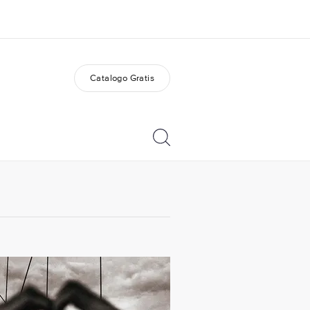
Catalogo Gratis
i siamo
Carriera
 organizzazione
Lavora con noi