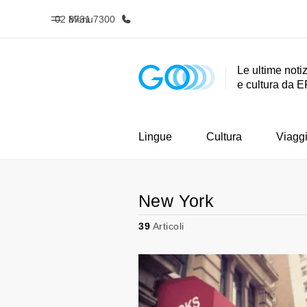
02 8731 7300
Menu
Le ultime notiz
e cultura da E
Homepage
Progra
Benvenuto alla EF
Vedi la nostr
Lingue
Cultura
Viagg
New York
39
Articoli