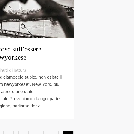
cose sull’essere
wyorkese
nuti di lettura
diciamocelo subito, non esiste il
ro newyorkese”. New York, più
 altro, è uno stato
tale.Proveniamo da ogni parte
 globo, parliamo dozz...