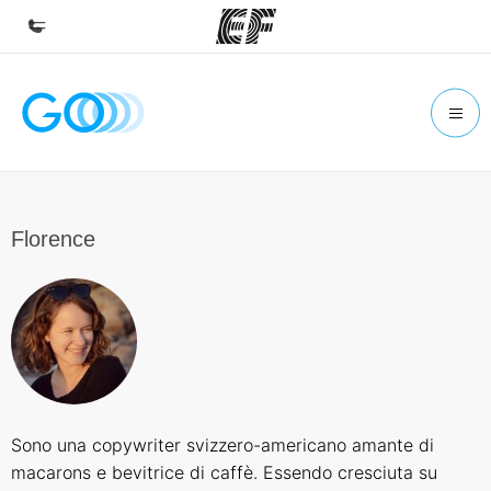
Homepage
Benvenuto alla EF
Programmi
Vedi la nostra offerta
Florence
Uffici
Trova l'ufficio più vicino
Chi siamo
La nostra organizzazione
Carriera
Sono una copywriter svizzero-americano amante di
Lavora con noi
macarons e bevitrice di caffè. Essendo cresciuta su