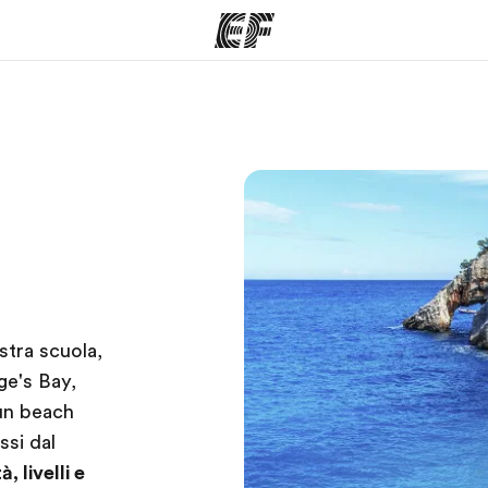
mmi
Uffici
Ch
a
a offerta
Trova l'ufficio più vicino
La nostra
stra scuola,
ge's Bay,
 un beach
ssi dal
, livelli e