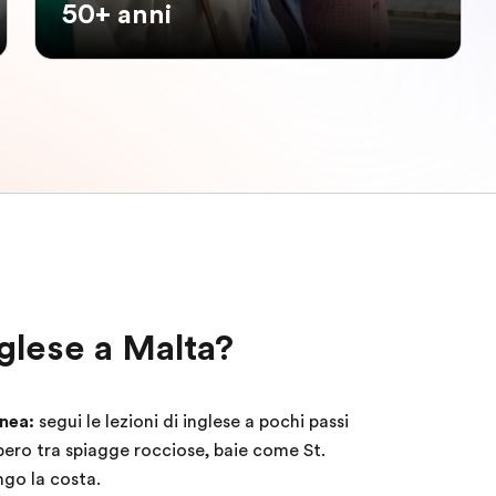
50+ anni
glese a Malta?
anea:
segui le lezioni di inglese a pochi passi
ibero tra spiagge rocciose, baie come St.
go la costa.