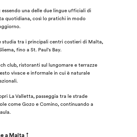
:
essendo una delle due lingue ufficiali di
ita quotidiana, così lo pratichi in modo
soggiorno.
e studia tra i principali centri costieri di Malta,
liema, fino a St. Paul's Bay.
ch club, ristoranti sul lungomare e terrazze
esto vivace e informale in cui è naturale
azionali.
pri La Valletta, passeggia tra le strade
isole come Gozo e Comino, continuando a
’aula.
se a Malta
↑