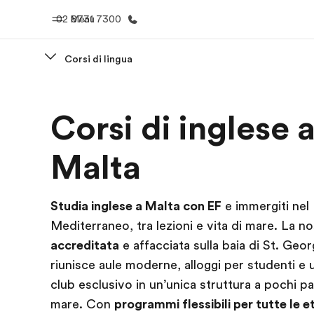
02 8731 7300
Menu
Corsi di lingua
Homepage
Progra
Corsi di inglese 
Benvenuto alla EF
Vedi la nostr
Malta
Studia inglese a Malta con EF
e immergiti nel
Mediterraneo, tra lezioni e vita di mare. La no
accreditata
e affacciata sulla baia di St. Geor
riunisce aule moderne, alloggi per studenti e
club esclusivo in un’unica struttura a pochi pa
mare. Con
programmi flessibili per tutte le età