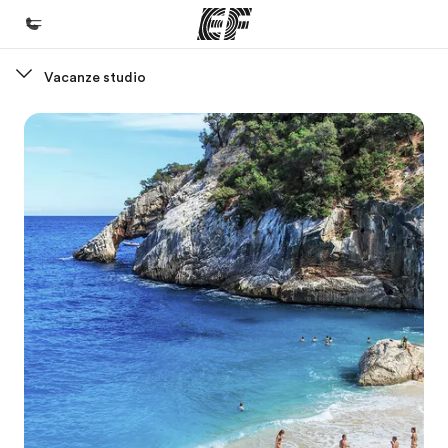
Vacanze studio
Homepage
Benvenuto alla EF
Programmi
Vedi la nostra offerta
Uffici
Trova l'ufficio più vicino
Chi siamo
La nostra organizzazione
Carriera
Lavora con noi