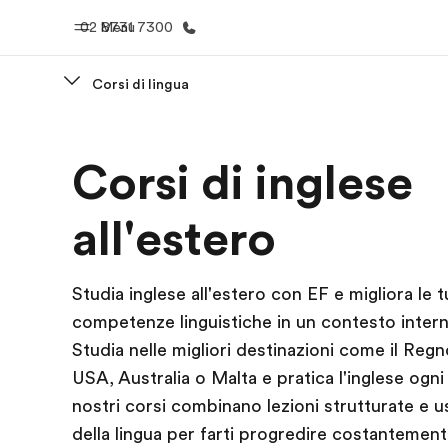
02 8731 7300
Menu
Corsi di lingua
Homepage
Progra
Corsi di inglese
Benvenuto alla EF
Vedi la nostr
all'estero
Studia inglese all'estero con EF e migliora le 
competenze linguistiche in un contesto intern
Studia nelle migliori destinazioni come il Regn
USA, Australia o Malta e pratica l'inglese ogni 
nostri corsi combinano lezioni strutturate e u
della lingua per farti progredire costanteme