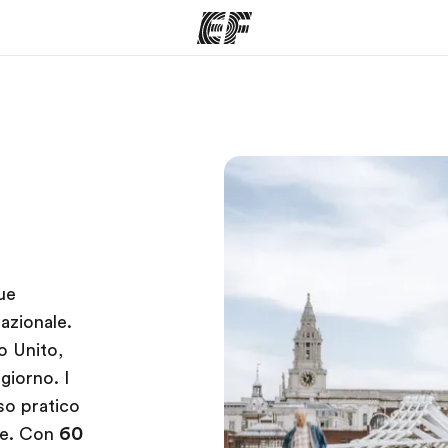
mmi
Uffici
Ch
a offerta
Trova l'ufficio più vicino
La nostra
tue
azionale.
o Unito,
giorno. I
so pratico
nte. Con
60