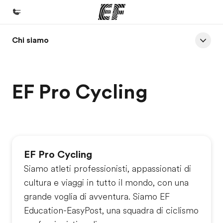
Chi siamo
Homepage
Benvenuto alla EF
Programmi
EF Pro Cycling
Vedi la nostra offerta
Uffici
Trova l'ufficio più vicino
EF Pro Cycling
Chi siamo
Siamo atleti professionisti, appassionati di
La nostra organizzazione
cultura e viaggi in tutto il mondo, con una
Carriera
grande voglia di avventura. Siamo EF
Lavora con noi
Education-EasyPost, una squadra di ciclismo