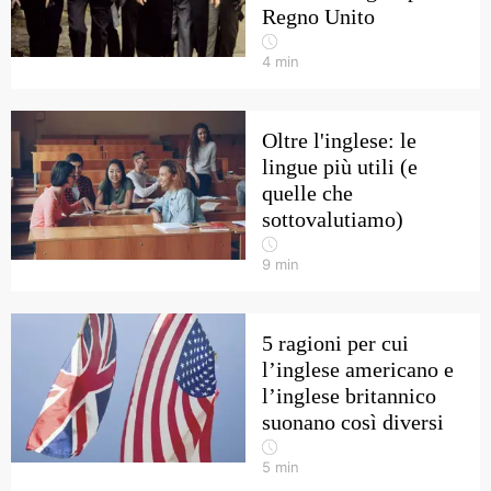
Regno Unito
4
min
Oltre l'inglese: le
lingue più utili (e
quelle che
sottovalutiamo)
9
min
5 ragioni per cui
l’inglese americano e
l’inglese britannico
suonano così diversi
5
min