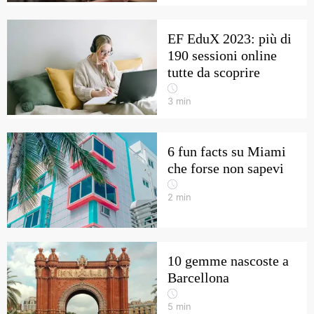
EF EduX 2023: più di
190 sessioni online
tutte da scoprire
3
min
6 fun facts su Miami
che forse non sapevi
2
min
10 gemme nascoste a
Barcellona
5
min