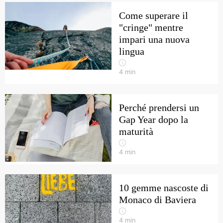
Come superare il
"cringe" mentre
impari una nuova
lingua
4
min
Perché prendersi un
Gap Year dopo la
maturità
4
min
10 gemme nascoste di
Monaco di Baviera
4
min