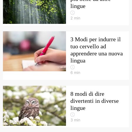
lingue
2
min
3 Modi per indurre il
tuo cervello ad
apprendere una nuova
lingua
6
min
8 modi di dire
divertenti in diverse
lingue
3
min