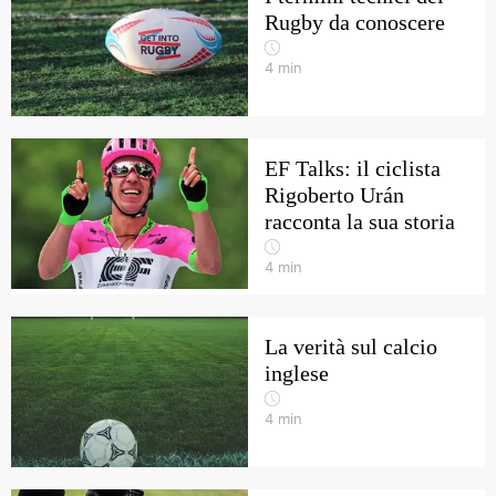
Rugby da conoscere
4
min
EF Talks: il ciclista
Rigoberto Urán
racconta la sua storia
4
min
La verità sul calcio
inglese
4
min