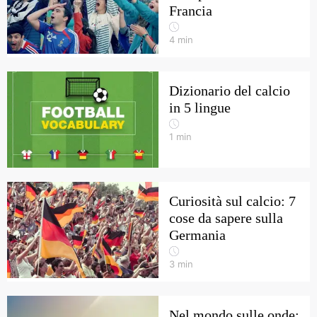
Francia
4
min
Dizionario del calcio
in 5 lingue
1
min
Curiosità sul calcio: 7
cose da sapere sulla
Germania
3
min
Nel mondo sulle onde: