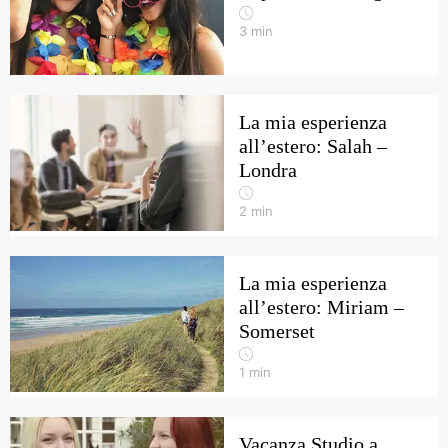
3
min
La mia esperienza
all’estero: Salah –
Londra
2
min
La mia esperienza
all’estero: Miriam –
Somerset
1
min
Vacanza Studio a