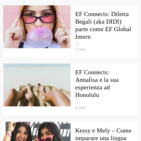
EF Connects: Diletta
Begali (aka DIDI)
parte come EF Global
Intern
7
min
EF Connects:
Annalisa e la sua
esperienza ad
Honolulu
6
min
Kessy e Mely – Come
imparare una lingua