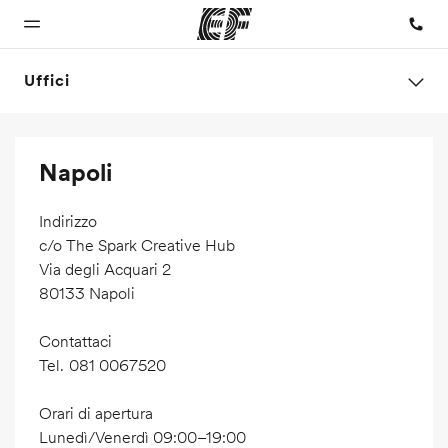
Uffici
Homepage
Programmi
Uffici
Chi siamo
Carriera
Napoli
Benvenuto alla
Vedi la nostra
Trova
La nostra
Lavora con
EF
offerta
l'ufficio
organizzazione
noi
più
Indirizzo
vicino
c/o The Spark Creative Hub
Via degli Acquari 2
80133 Napoli
Contattaci
Tel.
081 0067520
Orari di apertura
Lunedì/Venerdì 09:00–19:00