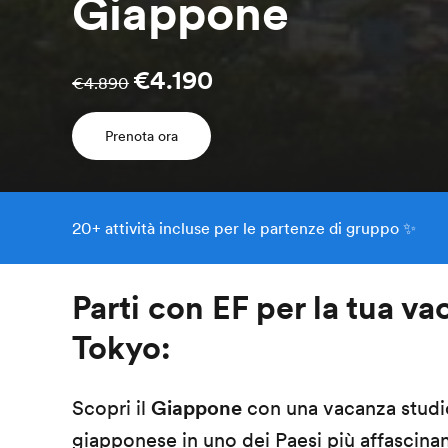
Giappone
€4.190
€4.890
Prenota ora
20+ attività incluse per le partenze di gruppo ✨
Parti con EF per la tua v
Tokyo:
Scopri il
Giappone
con una vacanza studio
giapponese in uno dei Paesi più affascina