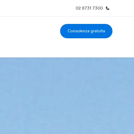
02 8731 7300
Consulenza gratuita
i siamo
Carriera
 organizzazione
Lavora con noi