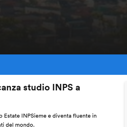
acanza studio INPS a
 Estate INPSieme e diventa fluente in
nti del mondo.