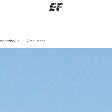
mmi
Uffici
Ch
a offerta
Trova l'ufficio più vicino
La nostra
stinazioni
Graduatorie