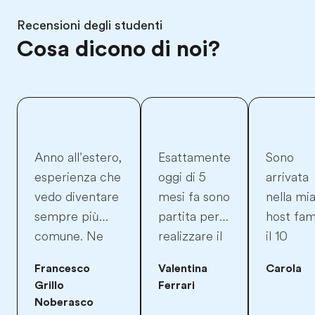
Recensioni degli studenti
Cosa dicono di noi?
Anno all’estero,
Esattamente
Sono
esperienza che
oggi di 5
arrivata
vedo diventare
mesi fa sono
nella mi
sempre più
partita per
host fam
comune. Ne
realizzare il
il 10
sono
sogno di una
agosto. 
Francesco
Valentina
Carola
felicissimo
vita. sto
dal prim
Grillo
Ferrari
perché come
vivendo la
moment
Noberasco