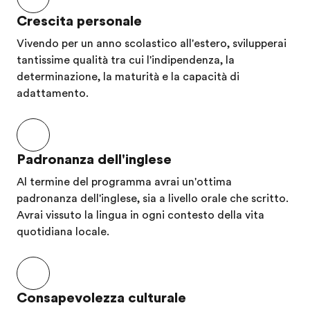
migliorata in
ovviamente
parte de
moltissimi
non è tutto
famiglia.
Crescita personale
aspetti, sono
rose e fiori,
Da subit
Vivendo per un anno scolastico all'estero, svilupperai
tornato da essa
ma alla fine
ho stret
tantissime qualità tra cui l'indipendenza, la
determinazione, la maturità e la capacità di
come una
della
un lega
adattamento.
persona
giornata non
molto
migliore. Non è
c'è motivo
forte sia
stato facile
per cui
con i mi
però mi ha
dovrei mai
genitori
Padronanza dell'inglese
permesso di
pentirmi
ospitanti
Al termine del programma avrai un'ottima
ampliare le mie
della mia
che con 
padronanza dell'inglese, sia a livello orale che scritto.
conoscenze
decisione e
mia dou
Avrai vissuto la lingua in ogni contesto della vita
quotidiana locale.
facendomi
delle
placeme
moltissimi
stupende
che a
nuovi amici da
cose che
distanza 
tutto il mondo
questa ha
quattro
Consapevolezza culturale