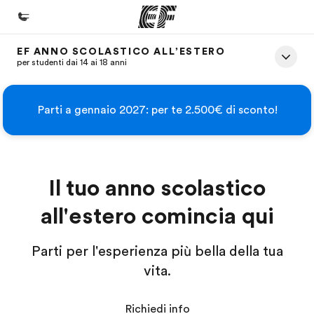
EF ANNO SCOLASTICO ALL’ESTERO
Homepage
per studenti dai 14 ai 18 anni
Benvenuto alla EF
Parti a gennaio 2027: per te 2.500€ di sconto!
Programmi
Vedi la nostra offerta
Uffici
Il tuo anno scolastico
Trova l'ufficio più vicino
all'estero comincia qui
Chi siamo
La nostra organizzazione
Parti per l'esperienza più bella della tua
Carriera
vita.
Lavora con noi
Richiedi info