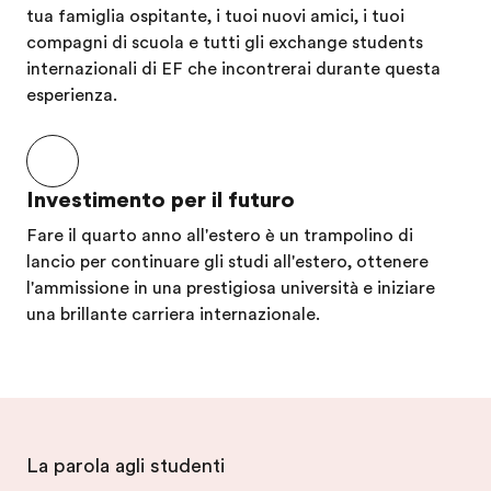
chi abbia la
sentire
tua famiglia ospitante, i tuoi nuovi amici, i tuoi
possibilità di
meno la
compagni di scuola e tutti gli exchange students
potere partire
mancan
internazionali di EF che incontrerai durante questa
lo faccia,
di casa.
esperienza.
perché è un
esperizja più
unica che rara.
Investimento per il futuro
Fare il quarto anno all'estero è un trampolino di
lancio per continuare gli studi all'estero, ottenere
l'ammissione in una prestigiosa università e iniziare
una brillante carriera internazionale.
La parola agli studenti