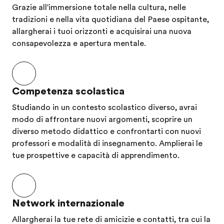
e imparando
portato e
mesi
Grazie all'immersione totale nella cultura, nelle
l’inglese, che
sta portando
conside
tradizioni e nella vita quotidiana del Paese ospitante,
ormai lo
tutt'oggi.
mia sore
allargherai i tuoi orizzonti e acquisirai una nuova
considero quasi
a tutti gl
consapevolezza e apertura mentale.
al pari del
effetti.
italiano.
Sono gra
Ammetto che
ad EF pe
Competenza scolastica
ci sono
avermi
Studiando in un contesto scolastico diverso, avrai
occasioni in cui
fatto
modo di affrontare nuovi argomenti, scoprire un
preferisco
conosce
diverso metodo didattico e confrontarti con nuovi
esprimermi
queste
professori e modalità di insegnamento. Amplierai le
nella mia
persone
tue prospettive e capacità di apprendimento.
seconda lingua
fantasti
invece che la
che mi
prima. Spero
stanno
Network internazionale
davvero che
aiutando
Allargherai la tue rete di amicizie e contatti, tra cui la