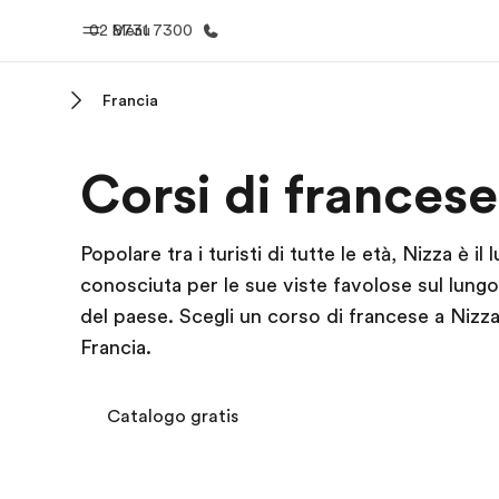
02 8731 7300
Menu
Francia
Homepage
Progra
Corsi di francese
Benvenuto alla EF
Vedi la nostr
Popolare tra i turisti di tutte le età, Nizza è i
conosciuta per le sue viste favolose sul lungo
del paese. Scegli un corso di francese a Nizz
Francia.
Catalogo gratis