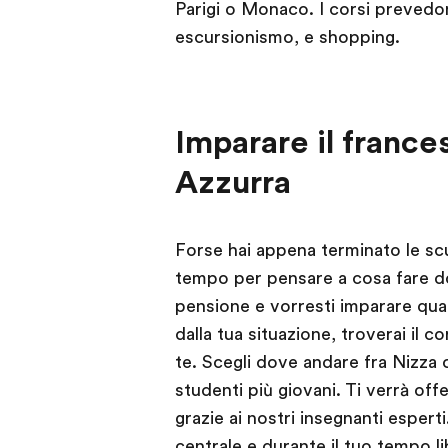
Parigi o Monaco. I corsi prevedono
escursionismo, e shopping.
Imparare il france
Azzurra
Forse hai appena terminato le scu
tempo per pensare a cosa fare do
pensione e vorresti imparare qu
dalla tua situazione, troverai il 
te. Scegli dove andare fra Nizza o 
studenti più giovani. Ti verrà off
grazie ai nostri insegnanti espert
centrale e durante il tuo tempo li