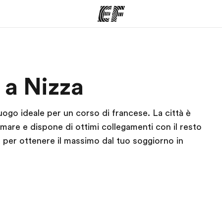
mmi
Uffici
Ch
 a Nizza
a offerta
Trova l'ufficio più vicino
La nostra
l luogo ideale per un corso di francese. La città è
mare e dispone di ottimi collegamenti con il resto
a per ottenere il massimo dal tuo soggiorno in