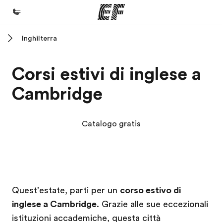
Inghilterra
Homepage
Benvenuto alla EF
Corsi estivi di inglese a
Programmi
Cambridge
Vedi la nostra offerta
Uffici
Catalogo gratis
Trova l'ufficio più vicino
Chi siamo
La nostra organizzazione
Campus EF
Campus EF
Carriera
Quest'estate, parti per un
corso estivo di
inglese a Cambridge
. Grazie alle sue eccezionali
Lavora con noi
istituzioni accademiche, questa città