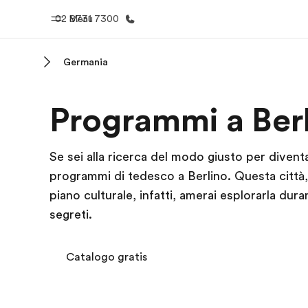
02 8731 7300
Menu
Germania
Homepage
Progra
Programmi a Ber
Benvenuto alla EF
Vedi la nostr
Se sei alla ricerca del modo giusto per divent
programmi di tedesco a Berlino. Questa città,
piano culturale, infatti, amerai esplorarla dura
segreti.
Catalogo gratis