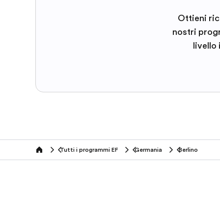
Ottieni ri
nostri prog
livello
Tutti i programmi EF
Germania
Berlino
home