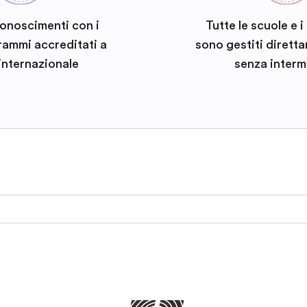
conoscimenti con i
Tutte le scuole e 
rammi accreditati a
sono gestiti dirett
 internazionale
senza interm