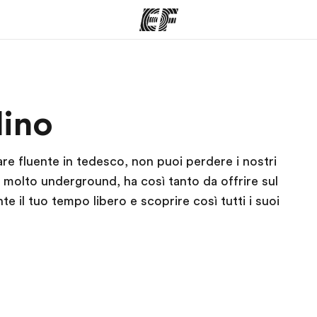
mmi
Uffici
Ch
lino
a offerta
Trova l'ufficio più vicino
La nostra
are fluente in tedesco, non puoi perdere i nostri
 molto underground, ha così tanto da offrire sul
nte il tuo tempo libero e scoprire così tutti i suoi