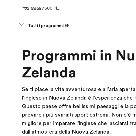
02 8731 7300
Menu
Tutti i programmi EF
Homepage
Progra
Programmi in N
Benvenuto alla EF
Vedi la nostr
Zelanda
Se ti piace la vita avventurosa e all'aria aperta
l'inglese in Nuova Zelanda è l'esperienza che f
Questo paese offre bellissimi paesaggi e la pos
provare i più svariati sport estremi. Non c'è
migliore per imparare l'inglese che lasciarsi t
dall'atmosfera della Nuova Zelanda.