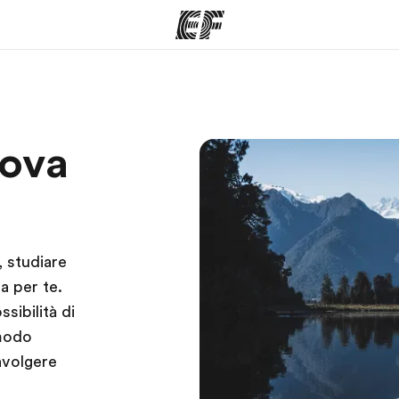
mmi
Uffici
Ch
uova
a offerta
Trova l'ufficio più vicino
La nostra
, studiare
a per te.
sibilità di
 modo
ravolgere