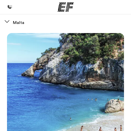
Malta
Homepage
Benvenuto alla EF
Programmi
Vedi la nostra offerta
Uffici
Trova l'ufficio più vicino
Chi siamo
La nostra organizzazione
Carriera
Lavora con noi