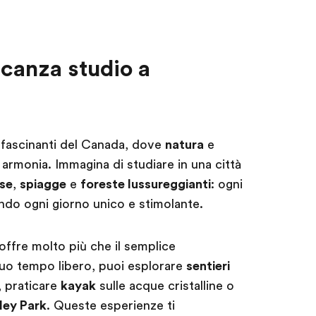
acanza studio a
affascinanti del Canada, dove
natura
e
armonia. Immagina di studiare in una città
se
,
spiagge
e
foreste lussureggianti
: ogni
endo ogni giorno unico e stimolante.
ffre molto più che il semplice
tuo tempo libero, puoi esplorare
sentieri
, praticare
kayak
sulle acque cristalline o
ley Park
. Queste esperienze ti