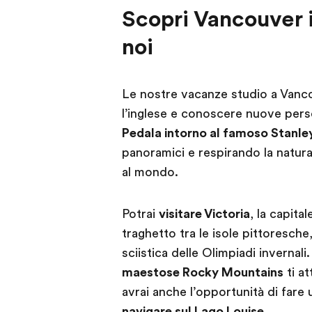
Scopri Vancouver 
noi
Le nostre vacanze studio a Vancou
l’inglese e conoscere nuove perso
Pedala intorno al famoso Stanle
panoramici e respirando la natura 
al mondo.
Potrai
visitare Victoria
, la capita
traghetto tra le isole pittoresche
sciistica delle Olimpiadi invernal
maestose Rocky Mountains
ti a
avrai anche l’opportunità di fare
navigare sul Lago Louise
.