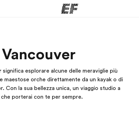
mmi
Uffici
Ch
a Vancouver
a offerta
Trova l'ufficio più vicino
La nostra
r
significa esplorare alcune delle meraviglie più
re maestose orche direttamente da un kayak o di
r. Con la sua bellezza unica, un viaggio studio a
 che porterai con te per sempre.