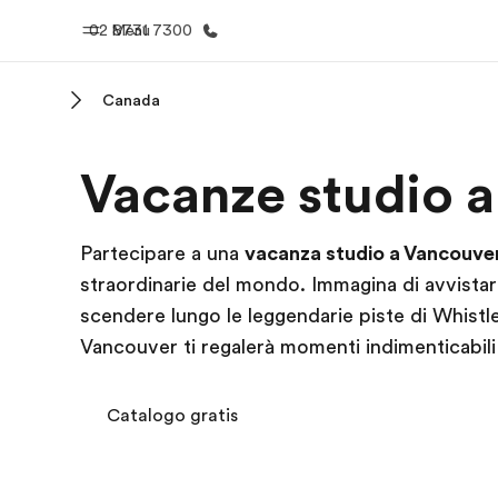
02 8731 7300
Menu
Canada
Homepage
Progra
Vacanze studio 
Benvenuto alla EF
Vedi la nostr
Partecipare a una
vacanza studio a Vancouve
straordinarie del mondo. Immagina di avvista
scendere lungo le leggendarie piste di Whistle
Vancouver ti regalerà momenti indimenticabili
Catalogo gratis