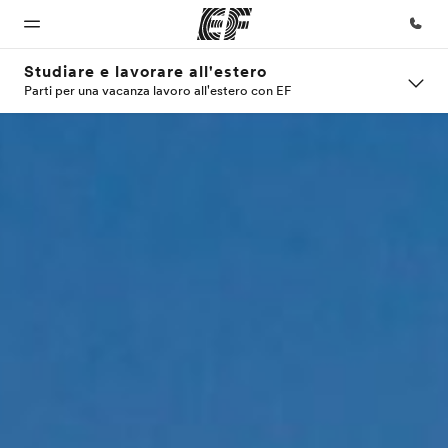
Studiare e lavorare all'estero
Parti per una vacanza lavoro all'estero con EF
Homepage
Programmi
Uffici
Chi siamo
Carriera
Benvenuto alla
Vedi la nostra
Trova
La nostra
Lavora con
EF
offerta
l'ufficio
organizzazione
noi
più
vicino