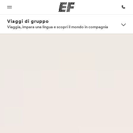
Viaggi di gruppo
Viaggia, impara una lingua e scopri il mondo in compagnia
Homepage
Programmi
Uffici
Chi siamo
Carriera
Benvenuto alla
Vedi la nostra
Trova
La nostra
Lavora con
EF
offerta
l'ufficio
organizzazione
noi
più
vicino