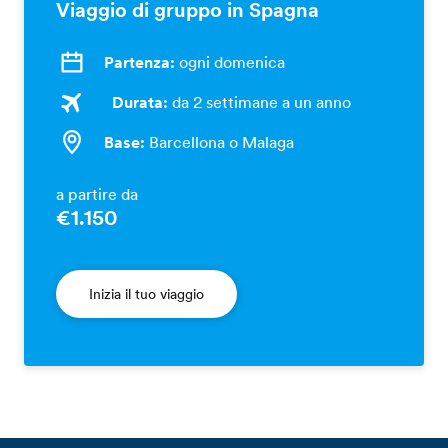
Viaggio di gruppo in Spagna
Partenza:
ogni domenica
Durata:
da 2 settimane a un anno
Base:
Barcellona o Malaga
a partire da
€1.150
Inizia il tuo viaggio