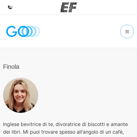
Homepage
Benvenuto alla EF
Programmi
Vedi la nostra offerta
Finola
Uffici
Trova l'ufficio più vicino
Chi siamo
La nostra organizzazione
Carriera
Inglese bevitrice di te, divoratrice di biscotti e amante
Lavora con noi
dei libri. Mi puoi trovare spesso all'angolo di un cafè,