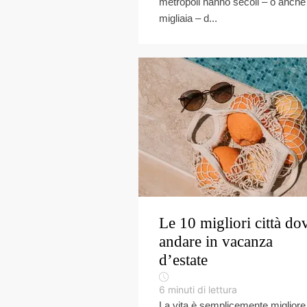
metropoli hanno secoli – o anche
migliaia – d...
Le 10 migliori città do
andare in vacanza
d’estate
6
minuti di lettura
La vita è semplicemente migliore