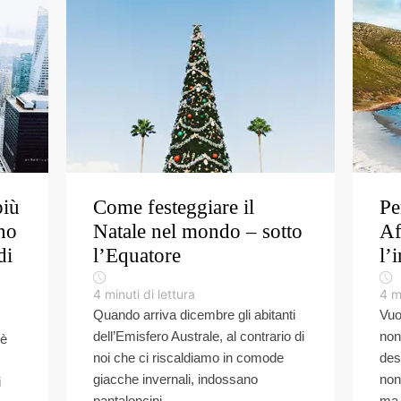
più
Come festeggiare il
Pe
no
Natale nel mondo – sotto
Af
di
l’Equatore
l’
4
minuti di lettura
4
m
Quando arriva dicembre gli abitanti
Vuo
dell’Emisfero Australe, al contrario di
non
’è
noi che ci riscaldiamo in comode
des
giacche invernali, indossano
non
i
pantaloncini...
ma t