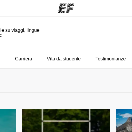
ie su viaggi, lingue
F
mmi
Uffici
Ch
a offerta
Trova l'ufficio più vicino
La nostra
i
Carriera
Vita da studente
Testimonianze