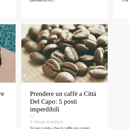
ve
Prendere un caffè a Città
Del Capo: 5 posti
imperdibili
3
minuti di lettura
Si racconta che il caffé sia stato