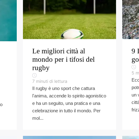
Le migliori città al
9 
mondo per i tifosi del
go
rugby
5
m
Ecc
7
minuti di lettura
pot
Il rugby è uno sport che cattura
un 
l'anima, accende lo spirito agonistico
cit
e ha un seguito, una pratica e una
do
friz
celebrazione in tutto il mondo. Per
mol...