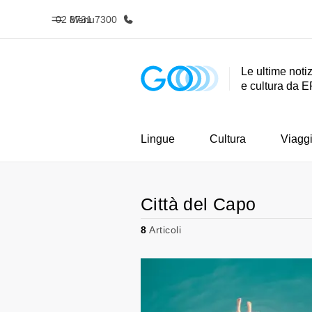
02 8731 7300
Menu
Le ultime notiz
e cultura da E
Homepage
Progra
Benvenuto alla EF
Vedi la nostr
Lingue
Cultura
Viagg
Città del Capo
8
Articoli