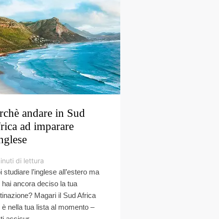
rchè andare in Sud
rica ad imparare
inglese
inuti di lettura
i studiare l’inglese all’estero ma
 hai ancora deciso la tua
tinazione? Magari il Sud Africa
 è nella tua lista al momento –
i assicur...