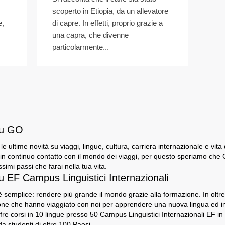
scoperto in Etiopia, da un allevatore
e,
di capre. In effetti, proprio grazie a
una capra, che divenne
particolarmente...
su GO
e le ultime novità su viaggi, lingue, cultura, carriera internazionale e vita
n continuo contatto con il mondo dei viaggi, per questo speriamo che GO
ssimi passi che farai nella tua vita.
u EF Campus Linguistici Internazionali
 semplice: rendere più grande il mondo grazie alla formazione. In oltre 5
sone che hanno viaggiato con noi per apprendere una nuova lingua ed 
fre corsi in 10 lingue presso 50 Campus Linguistici Internazionali EF in
a studenti di oltre 100 Paesi.