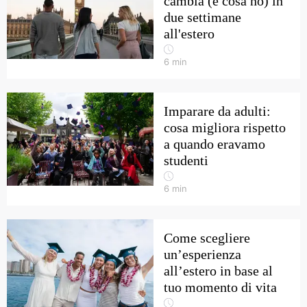
cambia (e cosa no) in
due settimane
all'estero
6
min
Imparare da adulti:
cosa migliora rispetto
a quando eravamo
studenti
6
min
Come scegliere
un’esperienza
all’estero in base al
tuo momento di vita