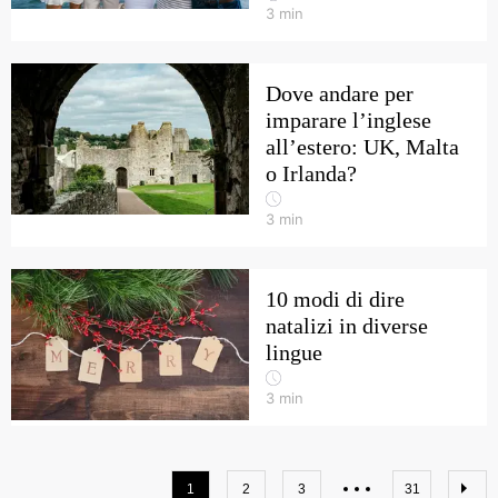
3
min
Dove andare per
imparare l’inglese
all’estero: UK, Malta
o Irlanda?
3
min
10 modi di dire
natalizi in diverse
lingue
3
min
1
2
3
31