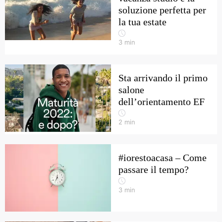
soluzione perfetta per
la tua estate
3
min
Sta arrivando il primo
salone
dell’orientamento EF
2
min
#iorestoacasa – Come
passare il tempo?
3
min