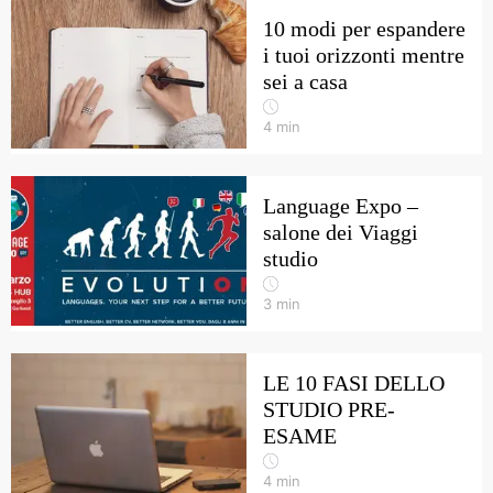
10 modi per espandere
i tuoi orizzonti mentre
sei a casa
4
min
Language Expo –
salone dei Viaggi
studio
3
min
LE 10 FASI DELLO
STUDIO PRE-
ESAME
4
min