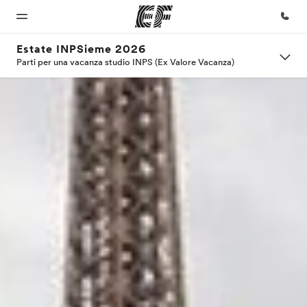
Estate INPSieme 2026
Parti per una vacanza studio INPS (Ex Valore Vacanza)
Homepage
Programmi
Uffici
Chi siamo
Carriera
Benvenuto alla
Vedi la nostra
Trova
La nostra
Lavora con
EF
offerta
l'ufficio
organizzazione
noi
più
vicino