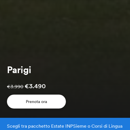
Parigi
€3.490
€3.990
Prenota ora
Scegli tra pacchetto Estate INPSieme o Corsi di Lingua