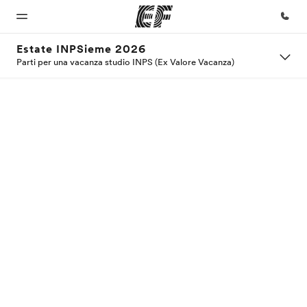
Estate INPSieme 2026
Parti per una vacanza studio INPS (Ex Valore Vacanza)
Homepage
Programmi
Uffici
Chi siamo
Carriera
Benvenuto alla
Vedi la nostra
Trova
La nostra
Lavora con
EF
offerta
l'ufficio
organizzazione
noi
più
vicino