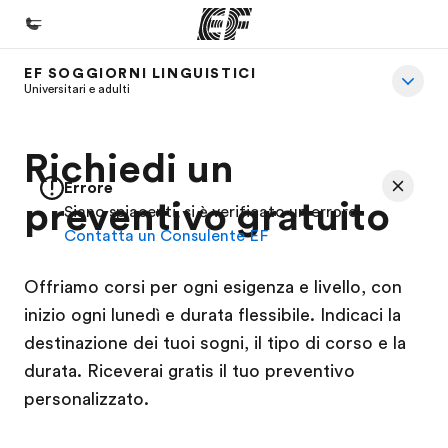
EF SOGGIORNI LINGUISTICI
Homepage
Universitari e adulti
Benvenuto alla EF
Richiedi un
Programmi
Errore
Vedi la nostra offerta
preventivo gratuito
Siano spiacenti, si è verificato un errore
Contatta un Consulente EF
Uffici
Trova l'ufficio più vicino
Offriamo corsi per ogni esigenza e livello, con
Chi siamo
inizio ogni lunedì e durata flessibile. Indicaci la
destinazione dei tuoi sogni, il tipo di corso e la
La nostra organizzazione
durata. Riceverai gratis il tuo preventivo
Carriera
personalizzato.
Lavora con noi