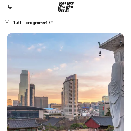
Tutti i programmi EF
Homepage
Benvenuto alla EF
Programmi
Vedi la nostra offerta
Uffici
Trova l'ufficio più vicino
Chi siamo
La nostra organizzazione
Carriera
Lavora con noi