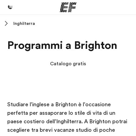
Inghilterra
Homepage
Benvenuto alla EF
Programmi a Brighton
Programmi
Vedi la nostra offerta
Catalogo gratis
Uffici
Trova l'ufficio più vicino
Chi siamo
Campus EF
Campus EF
Studiare l'inglese a Brighton è l'occasione
La nostra organizzazione
perfetta per assaporare lo stile di vita di un
Carriera
paese costiero dell'Inghilterra. A Brighton potrai
Lavora con noi
scegliere tra brevi vacanze studio di poche