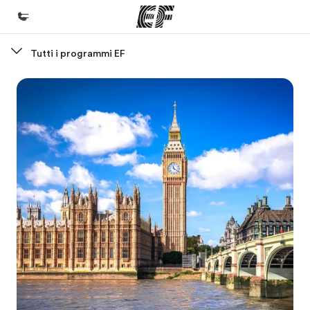
Tutti i programmi EF
Homepage
Benvenuto alla EF
Programmi
Vedi la nostra offerta
Uffici
Trova l'ufficio più vicino
Chi siamo
La nostra organizzazione
Carriera
Lavora con noi