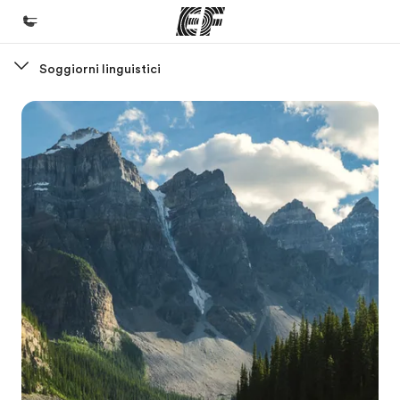
Soggiorni linguistici
Homepage
Benvenuto alla EF
Programmi
Vedi la nostra offerta
Uffici
Trova l'ufficio più vicino
Chi siamo
La nostra organizzazione
Carriera
Lavora con noi