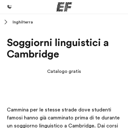
Inghilterra
Homepage
Benvenuto alla EF
Soggiorni linguistici a
Programmi
Cambridge
Vedi la nostra offerta
Uffici
Catalogo gratis
Trova l'ufficio più vicino
Chi siamo
La nostra organizzazione
Campus EF
Campus EF
Carriera
Cammina per le stesse strade dove studenti
famosi hanno già camminato prima di te durante
Lavora con noi
un soggiorno linguistico a Cambridge. Dai corsi