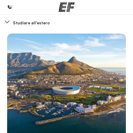
Studiare all'estero
Homepage
Benvenuto alla EF
Programmi
Vedi la nostra offerta
Uffici
Trova l'ufficio più vicino
Chi siamo
La nostra organizzazione
Carriera
Lavora con noi