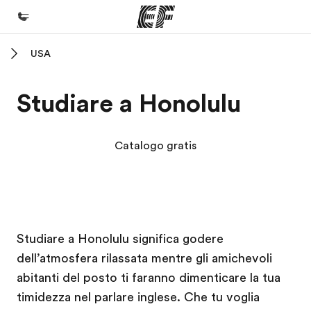
USA
Homepage
Benvenuto alla EF
Studiare a Honolulu
Programmi
Vedi la nostra offerta
Catalogo gratis
Uffici
Trova l'ufficio più vicino
Chi siamo
Campus EF
Campus EF
Campus EF
Campus EF
Studiare a Honolulu significa godere
La nostra organizzazione
dell’atmosfera rilassata mentre gli amichevoli
Carriera
abitanti del posto ti faranno dimenticare la tua
Lavora con noi
timidezza nel parlare inglese. Che tu voglia